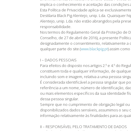
implica o conhecimento e aceitação das condições 
Esta Política de Privacidade aplica-se exclusivamen
Destilaria Black Pig Alentejo, unip. Lda. Quaisquer hi
Alentejo, unip. Lda. não estão abrangidos pela pre
responsabilidade.
Nos termos do Regulamento Geral da Proteção de 
Conselho, de 27 de abril de 2016), a presente Políti
designadamente o consentimento, relativamente a d
qualquer parte do site (
www.blackpig.pt
) assim como 
I – DADOS PESSOAIS
Para efeitos do disposto nos artigos 2.º e 4.º do R
constituem toda e qualquer informação, de qualqu
incluindo som e imagem, relativa a uma pessoa singula
É considerada identificável a pessoa singular que po
referência a um nome, número de identificação, dado
ou mais elementos específicos da sua identidade físic
dessa pessoa singular.
Sempre que no cumprimento de obrigação legal ou de 
disponibilizados dados sensíveis, assumimos o seu c
informação relativamente às finalidades para as qua
II – RESPONSÁVEL PELO TRATAMENTO DE DADOS