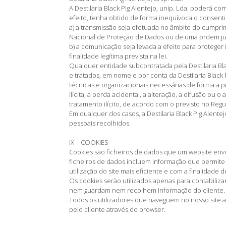
A Destilaria Black Pig Alentejo, unip. Lda. poderá c
efeito, tenha obtido de forma inequívoca o consent
a) a transmissão seja efetuada no âmbito do cumpr
Nacional de Proteção de Dados ou de uma ordem ju
b) a comunicação seja levada a efeito para proteger 
finalidade legítima prevista na lei.
Qualquer entidade subcontratada pela Destilaria Blac
e tratados, em nome e por conta da Destilaria Black 
técnicas e organizacionais necessárias de forma a p
ilícita, a perda acidental, a alteração, a difusão ou
tratamento ilícito, de acordo com o previsto no Re
Em qualquer dos casos, a Destilaria Black Pig Alen
pessoais recolhidos.
IX – COOKIES
Cookies são ficheiros de dados que um website envia
ficheiros de dados incluem informação que permite 
utilização do site mais eficiente e com a finalidade de
Os cookies serão utilizados apenas para contabilizar
nem guardam nem recolhem informação do cliente.
Todos os utilizadores que naveguem no nosso site ac
pelo cliente através do browser.