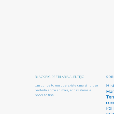
BLACK PIG DESTILARIA ALENTEJO
SOB
His
Um conceito em que existe uma simbiose
perfeita entre animais, ecossistema e
Mar
produto final.
Ter
con
Polí
pri