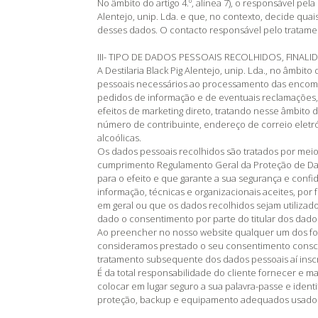
No âmbito do artigo 4.º, alínea 7), o responsável pel
Alentejo, unip. Lda. e que, no contexto, decide quai
desses dados. O contacto responsável pelo tratamen
III- TIPO DE DADOS PESSOAIS RECOLHIDOS, FINAL
A Destilaria Black Pig Alentejo, unip. Lda., no âmbi
pessoais necessários ao processamento das encom
pedidos de informação e de eventuais reclamações, a
efeitos de marketing direto, tratando nesse âmbito
número de contribuinte, endereço de correio eletró
alcoólicas.
Os dados pessoais recolhidos são tratados por mei
cumprimento Regulamento Geral da Proteção de Da
para o efeito e que garante a sua segurança e conf
informação, técnicas e organizacionais aceites, por 
em geral ou que os dados recolhidos sejam utilizados
dado o consentimento por parte do titular dos dado
Ao preencher no nosso website qualquer um dos form
consideramos prestado o seu consentimento conscien
tratamento subsequente dos dados pessoais aí inscr
É da total responsabilidade do cliente fornecer e ma
colocar em lugar seguro a sua palavra-passe e identi
proteção, backup e equipamento adequados usados 