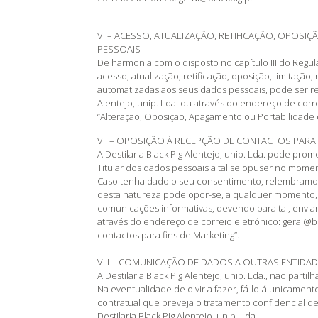
VI – ACESSO, ATUALIZAÇÃO, RETIFICAÇÃO, OPOSI
PESSOAIS
De harmonia com o disposto no capítulo III do Reg
acesso, atualização, retificação, oposição, limitação
automatizadas aos seus dados pessoais, pode ser req
Alentejo, unip. Lda. ou através do endereço de corre
“Alteração, Oposição, Apagamento ou Portabilidade 
VII – OPOSIÇÃO À RECEPÇÃO DE CONTACTOS PARA 
A Destilaria Black Pig Alentejo, unip. Lda. pode pro
Titular dos dados pessoais a tal se opuser no mome
Caso tenha dado o seu consentimento, relembramo
desta natureza pode opor-se, a qualquer momento, à
comunicações informativas, devendo para tal, enviar p
através do endereço de correio eletrónico: geral@bl
contactos para fins de Marketing”.
VIII – COMUNICAÇÃO DE DADOS A OUTRAS ENTIDA
A Destilaria Black Pig Alentejo, unip. Lda., não parti
Na eventualidade de o vir a fazer, fá-lo-á unicam
contratual que preveja o tratamento confidencial d
Destilaria Black Pig Alentejo, unip. Lda.