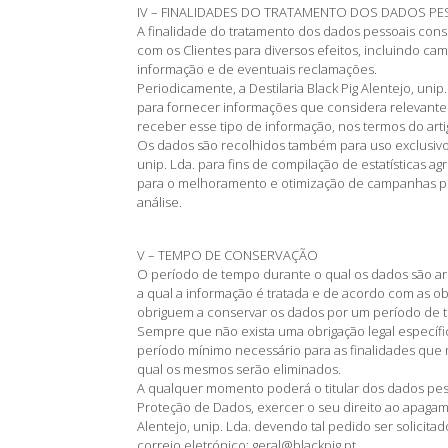
IV – FINALIDADES DO TRATAMENTO DOS DADOS PE
A finalidade do tratamento dos dados pessoais co
com os Clientes para diversos efeitos, incluindo 
informação e de eventuais reclamações.
Periodicamente, a Destilaria Black Pig Alentejo, unip
para fornecer informações que considera relevantes
receber esse tipo de informação, nos termos do art
Os dados são recolhidos também para uso exclusivo d
unip. Lda. para fins de compilação de estatísticas 
para o melhoramento e otimização de campanhas publ
análise.
V – TEMPO DE CONSERVAÇÃO
O período de tempo durante o qual os dados são ar
a qual a informação é tratada e de acordo com as ob
obriguem a conservar os dados por um período de 
Sempre que não exista uma obrigação legal específ
período mínimo necessário para as finalidades que 
qual os mesmos serão eliminados.
A qualquer momento poderá o titular dos dados pess
Proteção de Dados, exercer o seu direito ao apagam
Alentejo, unip. Lda. devendo tal pedido ser solicita
correio eletrónico: geral@blackpig.pt