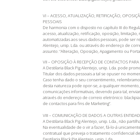
VI – ACESSO, ATUALIZAÇÃO, RETIFICAÇÃO, OPOSI
PESSOAIS
De harmonia com o disposto no capítulo III do Reg
acesso, atualização, retificação, oposição, limitação
automatizadas aos seus dados pessoais, pode ser req
Alentejo, unip. Lda. ou através do endereço de corr
assunto: “Alteração, Oposição, Apagamento ou Porta
VII – OPOSIÇÃO À RECEPÇÃO DE CONTACTOS PARA 
A Destilaria Black Pig Alentejo, unip. Lda. pode pro
Titular dos dados pessoais a tal se opuser no mome
Caso tenha dado o seu consentimento, relembramo
desta natureza pode opor-se, a qualquer momento, à
comunicações informativas, devendo para tal, enviar p
através do endereço de correio eletrónico: blackpi
de contactos para fins de Marketing”.
VIII – COMUNICAÇÃO DE DADOS A OUTRAS ENTIDA
A Destilaria Black Pig Alentejo, unip. Lda., não parti
Na eventualidade de o vir a fazer, fá-lo-á unicam
contratual que preveja o tratamento confidencial d
Destilaria Black Pig Alentejo, unip. Lda.