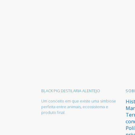
BLACK PIG DESTILARIA ALENTEJO
SOB
His
Um conceito em que existe uma simbiose
perfeita entre animais, ecossistema e
Mar
produto final.
Ter
con
Polí
pri