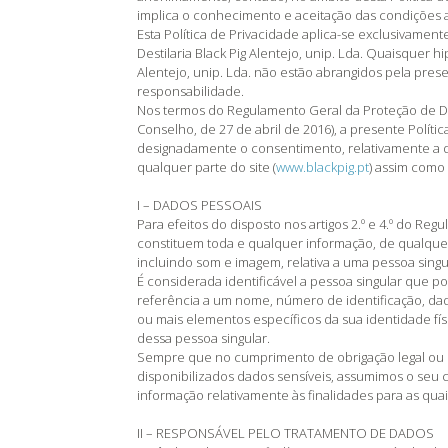
implica o conhecimento e aceitação das condições 
Esta Política de Privacidade aplica-se exclusivamen
Destilaria Black Pig Alentejo, unip. Lda. Quaisquer hi
Alentejo, unip. Lda. não estão abrangidos pela pre
responsabilidade.
Nos termos do Regulamento Geral da Proteção de 
Conselho, de 27 de abril de 2016), a presente Políti
designadamente o consentimento, relativamente a d
qualquer parte do site (
www.blackpig.pt
) assim como 
I – DADOS PESSOAIS
Para efeitos do disposto nos artigos 2.º e 4.º do R
constituem toda e qualquer informação, de qualqu
incluindo som e imagem, relativa a uma pessoa singula
É considerada identificável a pessoa singular que po
referência a um nome, número de identificação, dado
ou mais elementos específicos da sua identidade físic
dessa pessoa singular.
Sempre que no cumprimento de obrigação legal ou de 
disponibilizados dados sensíveis, assumimos o seu c
informação relativamente às finalidades para as qua
II – RESPONSÁVEL PELO TRATAMENTO DE DADOS