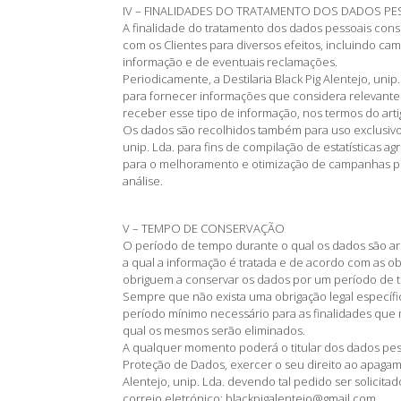
IV – FINALIDADES DO TRATAMENTO DOS DADOS PE
A finalidade do tratamento dos dados pessoais co
com os Clientes para diversos efeitos, incluindo 
informação e de eventuais reclamações.
Periodicamente, a Destilaria Black Pig Alentejo, unip
para fornecer informações que considera relevantes
receber esse tipo de informação, nos termos do art
Os dados são recolhidos também para uso exclusivo d
unip. Lda. para fins de compilação de estatísticas 
para o melhoramento e otimização de campanhas publ
análise.
V – TEMPO DE CONSERVAÇÃO
O período de tempo durante o qual os dados são ar
a qual a informação é tratada e de acordo com as ob
obriguem a conservar os dados por um período de 
Sempre que não exista uma obrigação legal específ
período mínimo necessário para as finalidades que 
qual os mesmos serão eliminados.
A qualquer momento poderá o titular dos dados pess
Proteção de Dados, exercer o seu direito ao apagam
Alentejo, unip. Lda. devendo tal pedido ser solicita
correio eletrónico: blackpigalentejo@gmail.com