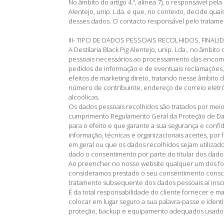
No âmbito do artigo 4.º, alínea 7), o responsável pel
Alentejo, unip. Lda. e que, no contexto, decide quai
desses dados. O contacto responsável pelo tratame
III- TIPO DE DADOS PESSOAIS RECOLHIDOS, FINAL
A Destilaria Black Pig Alentejo, unip. Lda., no âmbi
pessoais necessários ao processamento das encom
pedidos de informação e de eventuais reclamações, a
efeitos de marketing direto, tratando nesse âmbito
número de contribuinte, endereço de correio eletró
alcoólicas.
Os dados pessoais recolhidos são tratados por mei
cumprimento Regulamento Geral da Proteção de Da
para o efeito e que garante a sua segurança e conf
informação, técnicas e organizacionais aceites, por 
em geral ou que os dados recolhidos sejam utilizados
dado o consentimento por parte do titular dos dado
Ao preencher no nosso website qualquer um dos form
consideramos prestado o seu consentimento conscien
tratamento subsequente dos dados pessoais aí inscr
É da total responsabilidade do cliente fornecer e ma
colocar em lugar seguro a sua palavra-passe e identi
proteção, backup e equipamento adequados usados 