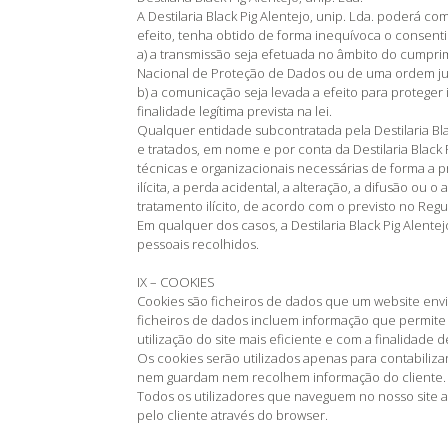
A Destilaria Black Pig Alentejo, unip. Lda. poderá c
efeito, tenha obtido de forma inequívoca o consent
a) a transmissão seja efetuada no âmbito do cumpr
Nacional de Proteção de Dados ou de uma ordem ju
b) a comunicação seja levada a efeito para proteger 
finalidade legítima prevista na lei.
Qualquer entidade subcontratada pela Destilaria Blac
e tratados, em nome e por conta da Destilaria Black 
técnicas e organizacionais necessárias de forma a p
ilícita, a perda acidental, a alteração, a difusão ou
tratamento ilícito, de acordo com o previsto no Re
Em qualquer dos casos, a Destilaria Black Pig Alen
pessoais recolhidos.
IX – COOKIES
Cookies são ficheiros de dados que um website envia
ficheiros de dados incluem informação que permite 
utilização do site mais eficiente e com a finalidade de
Os cookies serão utilizados apenas para contabilizar
nem guardam nem recolhem informação do cliente.
Todos os utilizadores que naveguem no nosso site ac
pelo cliente através do browser.