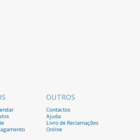
OS
OUTROS
endar
Contactos
utos
Ajuda
te
Livro de Reclamações
pagamento
Online